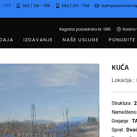
 - 777
062 / 214 - 796
062 / 214 - 794
damjanovichome
Registar posrednika br. 085
Radno v
DAJA
IZDAVANJE
NAŠE USLUGE
PONUDITE
KUĆA
Lokacija :
Struktura :
2
Nameštenos
Grejanje :
T
Sprat :
Dvo